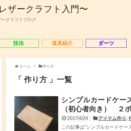
レザークラフト入門〜
ザークラフトブログ
技法
道具紹介
ダーツ
ホーム
作り方
「 作り方 」一覧
シンプルカードケー
（初心者向き） ２
2017/4/24
アイテム作り
,
この記事は”シンプルカードケー