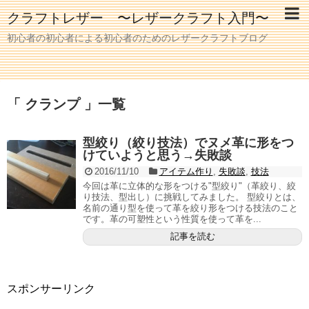
クラフトレザー 〜レザークラフト入門〜
初心者の初心者による初心者のためのレザークラフトブログ
「 クランプ 」一覧
型絞り（絞り技法）でヌメ革に形をつ
けていようと思う→失敗談
2016/11/10
アイテム作り
,
失敗談
,
技法
今回は革に立体的な形をつける"型絞り"（革絞り、絞
り技法、型出し）に挑戦してみました。 型絞りとは、
名前の通り型を使って革を絞り形をつける技法のこと
です。革の可塑性という性質を使って革を...
記事を読む
スポンサーリンク