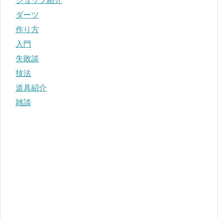
ショップ紹介
ダーツ
作り方
入門
失敗談
技法
道具紹介
雑談